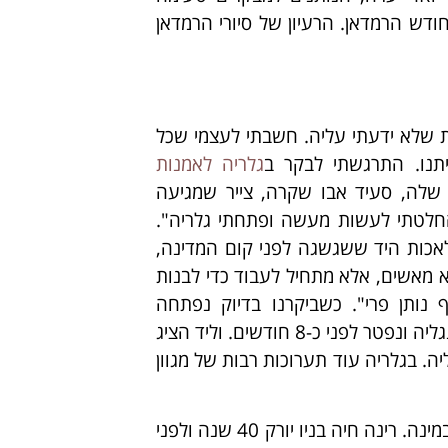
דש הרמדאן. הרעיון של סיורי הרמדאן
ת שלא ידעתי עליה. חשבתי לעצמי שכל
תנו. התרגשתי לבקר ב
גלריה לאמנות
לה, סעיד אבו שקרה, צייר שמגיעה
חלטתי לעשות מעשה ופתחתי גלריה".
אכות היד ששגשגה לפני קום המדינה,
מאשים, אלא מתחיל לעבוד כדי לבנות
נותן פרי". כשביקרנו בדיוק נפתחה
תערוכת ציורים של וליד אבו שקרה (אחיו של סעיד) שחי באנגליה ונפטר לפני כ-8 חודשים. וליד הציג
יה. בגלריה עוד תערוכות רבות של מגוון
עוד פגשנו בגלריה את רינה פלג, קרמיקאית ואישה מיוחדת במינה. רינה חיה בניו יורק 40 שנה ולפני