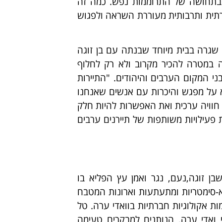
 בתחושה של התרוממות נפש. כמה זה
תית ותרבותית מעוררת השראה ולפגוש
ת שגרה בבית מיוחד שבנתה עם בן זוגה
ה במטרה להכיר מקרוב ולא רק לחלוף
ני המקום הערבים והיהודים.
"התיירות
 על מפגש והיכרות עם אנשים שאנחנו
ם חוויה ערכית ואת האפשרות להיות חלק
פעילויות משותפות של תיירנים ערבים
ן זוגה,נעם, נגר ואמן עץ הפליא בו
 א-סימטריות ומתעתעות וארונות המטבח
מות אקולוגיות חברתיות בוואדי ערה. טל
י ואדי ערה, הנותנים למבקרים טעימה