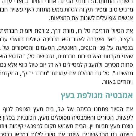
השורה התחתונה: חזרתי הביתה אחרי הסיור בוואדי ערה
מרגיש טוב ומפיח תקווה לגלות ממש מתחת לאף עשייה חבר
אנשים שפועלים לשנות את המציאות.
את הטיול הדריכה טל רז, מורת דרך, צורפת ויזמית חברתי
בקציר. מאז שעברה לאזור היא מדריכה טיולים בוואדי ער
בנסיעה על פני הנופים, האנשים, הטעמים והסיפורים של ב
שאני מקדמת היא תיירות חברתית, מדגישה טל, "הדגש הוא
פחות מכירים ולהעניק למטיילים
לא רק יום
טיול כיפי אלא ג
מהשינוי".
טל גם מנהלת את עמותת "מרבד ירוק", המקדמת 
ויהודים באזור.
אמבטיה מגולפת בעץ
את הסיור פתחנו בביתה של טל, בית מעץ הצופה לנוף שב
לעשות. הכיורים והאמבטיה מפוסלים מעץ, הכונניות בסלון
נוצרו מעץ חביות יין. הבית משמש מקום למפגשי קיימות ויוז
הייתה גם מהראשונים שיזמו את סיורי לילות רמדאן בכפר