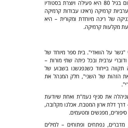
6 שנים חזרה לארץ וחיפשה מקום ליצור את עבודותיה. כיום בגיל 80 היא פעילה ויוצרת בסטודיו
ביות קרמיקה (ראינו עבודות קרמיקה
רות של אחת מהן, קטועת יד בת 20). הטכניקה של רינה מיוחדת ומקורית – היא
לעת מקלעות קרמיקה.
גשר על הוואדי". בית ספר מיוחד של
ודוברי ערבית ובכל כיתה שתי מורות –
תקווה בייחוד כשנפגשנו בשבוע של
את הזהות של השני", חלק המנהל את
".
ניהלה את סניף נעמ"ת ואחת שיודעת
 דרך דלת ארון המטבח. אכלנו מקלובה,
סיפורים, מפגשים ומטעמים.
מדברים, נפתחים ופתוחים – למילים